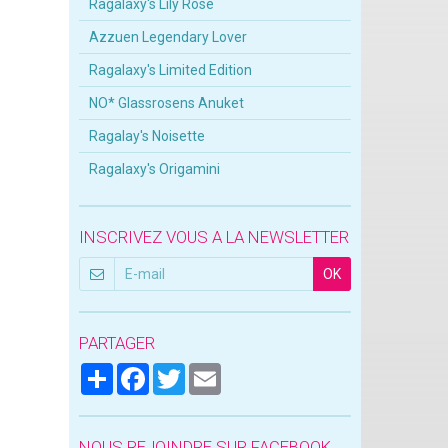
Ragalaxy's Lily Rose
Azzuen Legendary Lover
Ragalaxy's Limited Edition
NO* Glassrosens Anuket
Ragalay's Noisette
Ragalaxy's Origamini
INSCRIVEZ VOUS A LA NEWSLETTER
OK
PARTAGER
Partager
Facebook
Twitter
Email
NOUS REJOINDRE SUR FACEBOOK