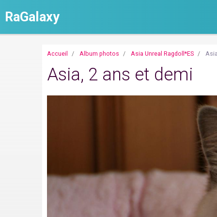
RaGalaxy
Accueil
Album photos
Asia Unreal Ragdoll*ES
Asia
Asia, 2 ans et demi